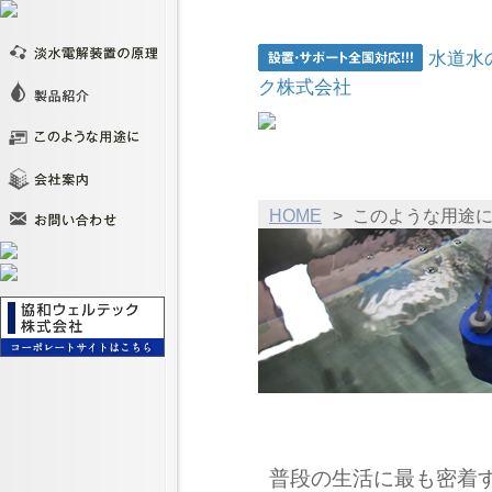
水道水
ク株式会社
HOME
>
このような用途
このような用途にお使い
普段の生活に最も密着