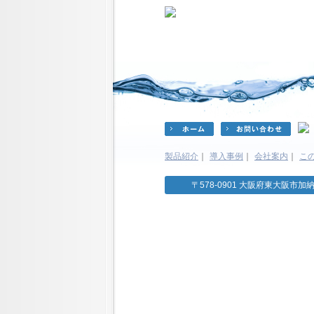
製品紹介
｜
導入事例
｜
会社案内
｜
こ
〒578-0901 大阪府東大阪市加納4-8